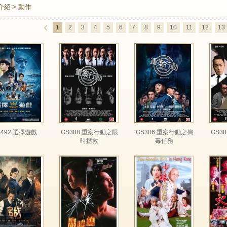
介紹
動作
1
2
3
4
5
6
7
8
9
10
11
12
13
S492 選擇遊戲
GS388 重案行動之限
GS386 重案行動之搗
GS3
時拯救
毒任務