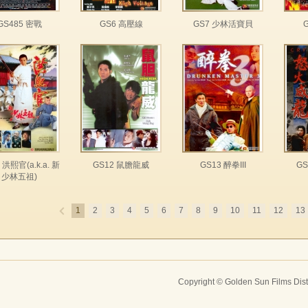
GS485 密戰
GS6 高壓線
GS7 少林活寶貝
 洪熙官(a.k.a. 新
GS12 鼠膽龍威
GS13 醉拳III
G
少林五祖)
1
2
3
4
5
6
7
8
9
10
11
12
13
Copyright © Golden Sun Films Dist