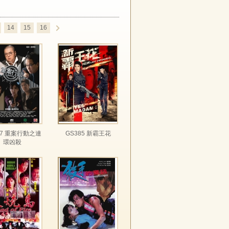
14
15
16
87 重案行動之連
GS385 新霸王花
環凶殺