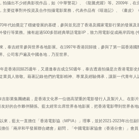
，拍攝出不少經典影視作品，如《中華警花》、《龍騰虎躍》等。2009年，在北
，主要從事對外投資及合作拍攝電影業務，代表作品有《嘻遊記》、《畫皮》
年代始奠定了穩健發展的基礎，參與並見證了香港及國家電影行業的發展及
外發行等業務。擁有超過500多部經典華語電影IP，致力用電影促成兩岸四地 (
泰吉經常參與世界各地影展。在1997年香港回歸後，參與了第一屆香港國際影
界。公司客戶遍及中國各地，乃至世界。
年是香港回歸25週年，又適逢泰吉成立50週年，泰吉透過拍攝是次香港電影
從業員人致敬。藉著記錄他們的電影精神、專業及經驗傳承，讓新一代青年人
泰吉影業集團總裁，是香港文化界一位德高望重的電影發行人及製片人。在影片
著友好的合作夥伴關係。藍太經常出席世界各地影展，把香港電影帶到世界各地
以來，藍太一直擔任「香港電影協（MPIA）」理事，並於2021-2023年出
她還擔任「兩岸和平發展聯合總會」顧問，「中國電影家協會（香港分會）」會