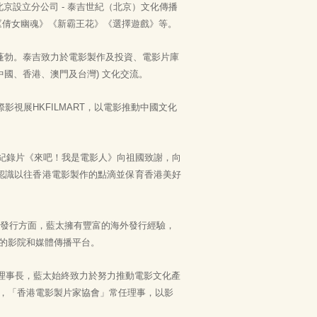
京設立分公司 - 泰吉世紀（北京）文化傳播
《倩女幽魂》《新霸王花》《選擇遊戲》等。
蓬勃。泰吉致力於電影製作及投資、電影片庫
中國、香港、澳門及台灣) 文化交流。
視展HKFILMART，以電影推動中國文化
史紀錄片《來吧！我是電影人》向祖國致謝，向
認識以往香港電影製作的點滴並保育香港美好
發行方面，藍太擁有豐富的海外發行經驗，
的影院和媒體傳播平台。
任副理事長，藍太始終致力於努力推動電影文化產
員，「香港電影製片家協會」常任理事，以影