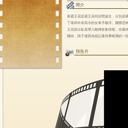
簡介
新霸王花從霸王花特訓營誕生，分別是
丁瑤和外表高冷的女車手楊洋。國際恐怖分
王花派出臥底潛入敵陣收集情報，但最
關頭，陸子連因為惦記著與畢曉飛的一
預告片