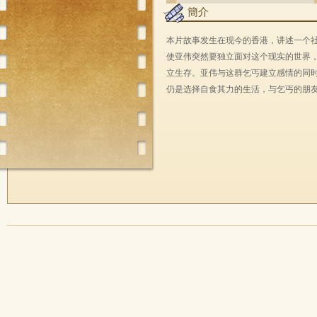
簡介
本片故事发生在现今的香港，讲述一个
使亚伟突然要独立面对这个现实的世界
立生存。亚伟与这群乞丐建立感情的同
仍是选择自食其力的生活，与乞丐的朋