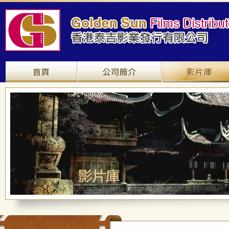
網站主頁
關於我們