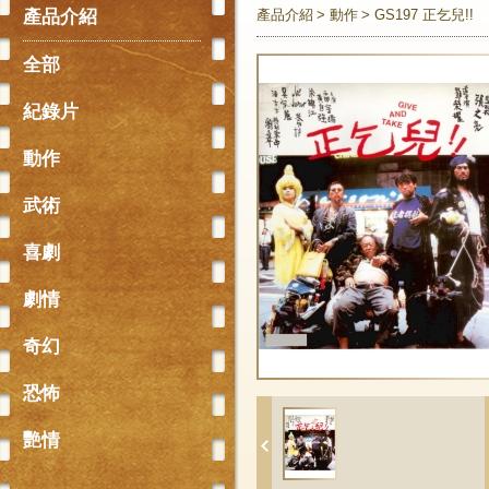
產品介紹
產品介紹
動作
GS197 正乞兒!!
全部
紀錄片
動作
武術
喜劇
劇情
奇幻
恐怖
艷情