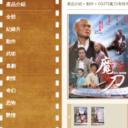
產品介紹
產品介紹
動作
GS271魔刀/有
全部
紀錄片
動作
武術
喜劇
劇情
奇幻
恐怖
艷情