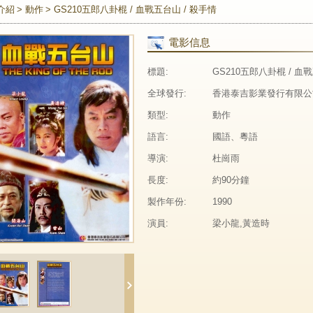
介紹
動作
GS210五郎八卦棍 / 血戰五台山 / 殺手情
電影信息
標題:
GS210五郎八卦棍 / 血
全球發行:
香港泰吉影業發行有限公
類型:
動作
語言:
國語、粵語
導演:
杜崗雨
長度:
約90分鐘
製作年份:
1990
演員:
梁小龍,黃造時