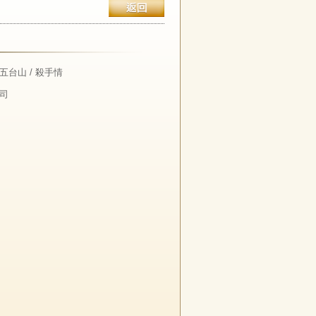
返回
戰五台山 / 殺手情
司