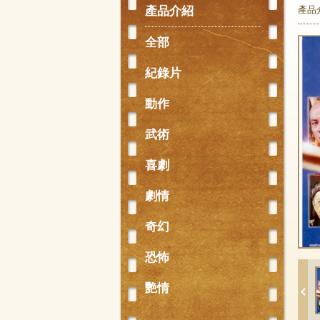
產品介紹
產品
全部
紀錄片
動作
武術
喜劇
劇情
奇幻
恐怖
艷情