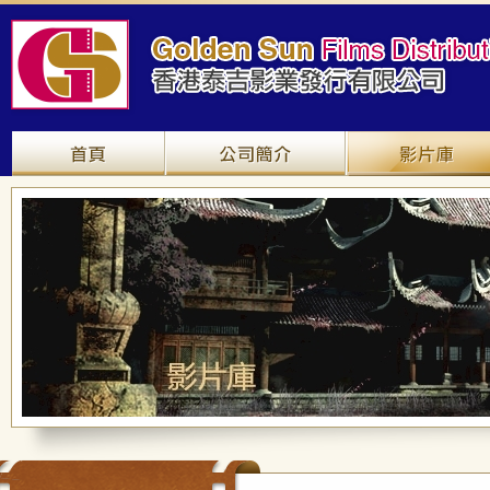
網站主頁
關於我們